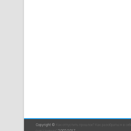
Copyright ©
Как отпустить прошлое? Как разобраться в себ
счастливым?
2007-2017