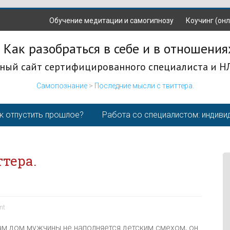
Обучение медитации и самогипнозу
Коучинг (онл
 Как разобраться в себе и в отношения
ный сайт сертифицированного специалиста и Н
Самопознание
>
Последние мысли с твиттера.
к отпустить прошлое?
Работа со специалистом: индиви
тера.
nt
ам дом мужчины не наполняется детским смехом, он