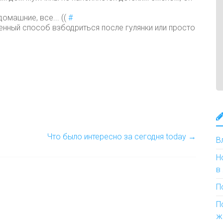
омашние, все... ((
#
енный способ взбодриться после гулянки или просто
Что было интересно за сегодня today
→
В
Н
в
П
П
ж