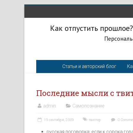
Как отпустить прошлое?
Персональ
Статьи и авторский блог
Ка
Последние мысли с твит
admin
Самопознание
19 сентября, 2009
твиттер
0 Comme
русская поговорка: если к сорока год