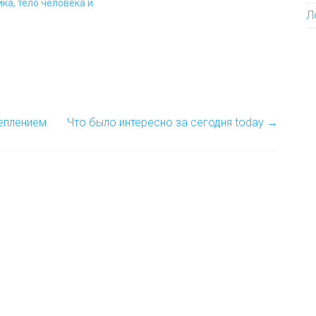
ка, тело человека и
общую, если есть возможность
Л
в отдельную? Сёстры
посмотрели на меня с таким
искренним сочувствием, что я
несказанно удивилась.…
еплением
Что было интересно за сегодня today
→