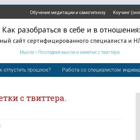
Обучение медитации и самогипнозу
Коучинг (онл
 Как разобраться в себе и в отношения
ный сайт сертифицированного специалиста и Н
Мысли
>
Последние мысли и заметки с твиттера.
к отпустить прошлое?
Работа со специалистом: индиви
тки с твиттера.
t