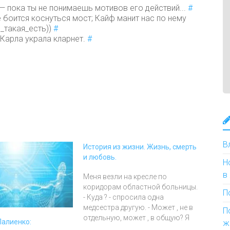
— пока ты не понимаешь мотивов его действий...
#
боится коснуться мост; Кайф манит нас по нему
я_такая_есть))
#
 Карла украла кларнет.
#
В
История из жизни. Жизнь, смерть
и любовь.
Н
в
Меня везли на кресле по
коридорам областной больницы.
П
- Куда ? - спросила одна
медсестра другую. - Может , не в
П
отдельную, может , в общую? Я
Палиенко:
ж
заволновалась. - Почему же в