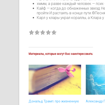
хммм, а разве каждый человек — псих 
Кайф — когда до обнаженных звезд Не 
пройти И растаять в конце пути.©Песн
Карл у клары украл кораллы, а Клара у
Материалы, которые могут Вас заинтересовать:
Дональд Трамп: про жизненную
Александр 