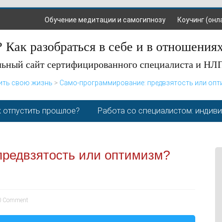
Обучение медитации и самогипнозу
Коучинг (онл
 Как разобраться в себе и в отношения
ьный сайт сертифицированного специалиста и НЛ
ить свою жизнь
>
Само-программирование: предвзятость или оп
 отпустить прошлое?
Работа со специалистом: индив
предвзятость или оптимизм?
 Comment