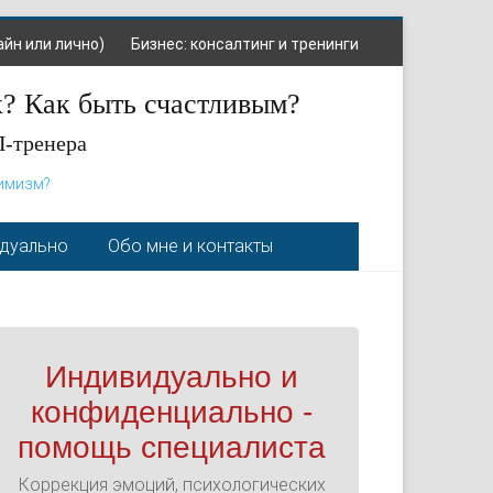
айн или лично)
Бизнес: консалтинг и тренинги
х? Как быть счастливым?
П-тренера
тимизм?
идуально
Обо мне и контакты
Индивидуально и
конфиденциально -
помощь специалиста
Коррекция эмоций, психологических