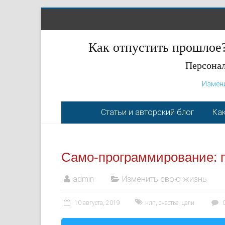
Как отпустить прошлое?
Персонал
Измен
Статьи и авторский блог
Как
Само-программирование: 
admin
Изменить свою жизнь
10 августа, 2019
нлп
,
счастье
,
цели
0