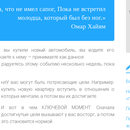
, что не имел сапог, Пока не встретил
молодца, который был без ног.»
Омар Хайям
 вы купили новый автомобиль, вы водите его
аете к нему — принимаете как данное.
 радуетесь этому событию несколько недель, пока
В
нлУ вас могут быть потрясающие цели. Например:
купить новую квартиру вступить в отношения о
Н
которых мечтали, а потом вы их достигаете.
«
И вот в чем КЛЮЧЕВОЙ МОМЕНТ: Сначала
П
достигнутые цели вызывают у вас восторг, а потом
П
это становится нормой.
ж