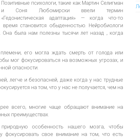
Позитивные психологи, такие как Мартин Селигман
Л
и Соня Любомирски ввели термин
«Гедонистическая адаптация» — когда что-то
я время становится обыденностью. Нейробиологи
 Она была нам полезны тысячи лет назад , когда
 племени, его могла ждать смерть от голода или
тобы мог фокусироваться на возможных угрозах, и
нной опасности.
ей, легче и безопасней, даже когда у нас трудные
кусируется на том, что у нас не получается, чем на
орее всего, многие чаще обращают внимание на
енных преимуществах.
 природную особенность нашего мозга, чтобы
у фокусировать свое внимание на том, что есть