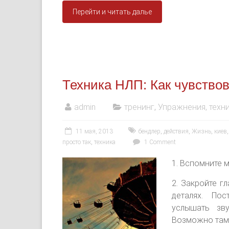
Перейти и читать далье
Техника НЛП: Как чувствов
admin
тренинг
,
Упражнения, техни
11 мая, 2013
бендлер
,
действия
,
Жизнь
,
киев
просто так
,
техника
1 Comment
1. Вспомните м
2. Закройте г
деталях. По
услышать зв
Возможно там 