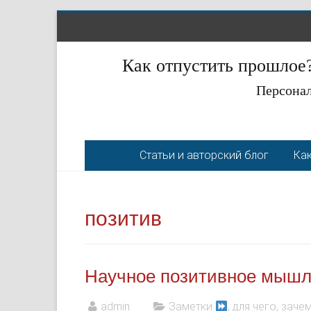
Как отпустить прошлое?
Персонал
Статьи и авторский блог
Как
позитив
Научное позитивное мышле
admin
Заметки
, для чего, зачем