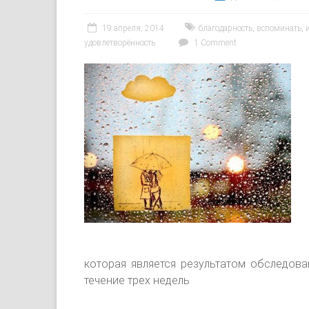
19 апреля, 2014
благодарность
,
вспоминать
,
удовлетворённость
1 Comment
которая является результатом обследов
течение трех недель