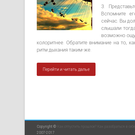
3. Представь
Вспомните ег
сейчас. Вы дол
слышали тогда
возможно ощут
колоритнее. Обратите внимание на то, к
ритм дыхания таким-же.
Перейти и читать далье
Copyright ©
Как отпустить прошлое? Как разобраться в себ
2007-2017