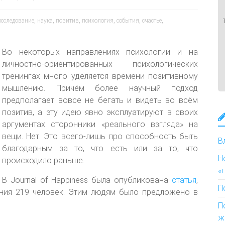
исследование
,
наука
,
позитив
,
психология
,
события
,
счастье
,
Во некоторых направлениях психологии и на
личностно-ориентированных психологических
тренингах много уделяется времени позитивному
мышлению. Причём более научный подход
предполагает вовсе не бегать и видеть во всём
позитив, а эту идею явно эксплуатируют в своих
аргументах сторонники «реального взгляда» на
вещи. Нет. Это всего-лишь про способность быть
В
благодарным за то, что есть или за то, что
Н
происходило раньше.
«
В Journal of Happiness была опубликована
статья
,
П
ания 219 человек. Этим людям было предложено в
П
ж