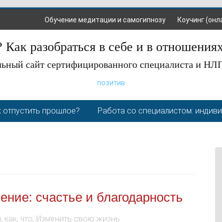
Обучение медитации и самогипнозу
Коучинг (онл
 Как разобраться в себе и в отношения
ьный сайт сертифицированного специалиста и НЛ
позитив
 отпустить прошлое?
Работа со специалистом: индив
ние: счастье и благодарность
, как, что
,
Изменить свою жизнь