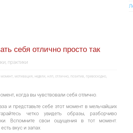
Л
ать себя отлично просто так
ки, практики
,
момент
,
мотивация
,
недели
,
нлп
,
отлично
,
позитив
,
превосходно
,
омент, когда вы чувствовали себя отлично.
лаза и представьте себе этот момент в мельчайших
старайтесь четко увидеть образы, разборчиво
уки. Вспомните свои ощущения в тот момент.
есть вкус и запах.