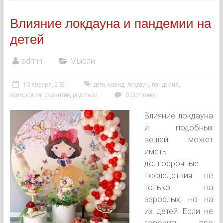
Влияние локдауна и пандемии на
детей
admin
Мысли
10 января, 2021
дети
,
ковид
,
локдаун
,
пандемия
,
психология
,
развитие
,
родители
0 Comment
Влияние локдауна
и подобных
вещей может
иметь
долгосрочные
последствия не
только на
взрослых, но на
их детей. Если не