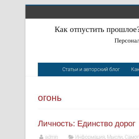
Как отпустить прошлое?
Персонал
Статьи и авторский блог
Как
огонь
Личность: Единство дорог
admin
Информация
,
Мысли
,
Само