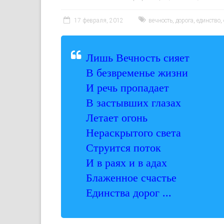
17 февраля, 2012
вечность
,
дорога
,
единство
,
Лишь Вечность сияет
В безвременье жизни
И речь пропадает
В застывших глазах
Летает огонь
Нераскрытого света
Струится поток
И в раях и в адах
Блаженное счастье
Единства дорог ...