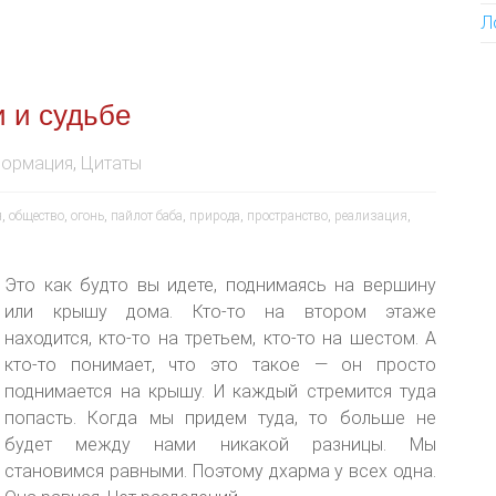
Л
и и судьбе
ормация
,
Цитаты
я
,
общество
,
огонь
,
пайлот баба
,
природа
,
пространство
,
реализация
,
Это как будто вы идете, поднимаясь на вершину
или крышу дома. Кто-то на втором этаже
находится, кто-то на третьем, кто-то на шестом. А
кто-то понимает, что это такое — он просто
поднимается на крышу. И каждый стремится туда
попасть. Когда мы придем туда, то больше не
будет между нами никакой разницы. Мы
становимся равными. Поэтому дхарма у всех одна.