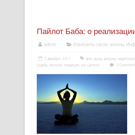
Пайлот Баба: о реализаци
admin
Изменить свою жизнь
,
Инф
5 декабря, 2011
дом
,
душа
,
дхарма
,
медитаци
судьба
,
техника
,
традиции
,
ум
,
Цитаты
0 Comment