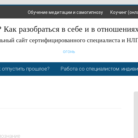
Обучение медитации и самогипнозу
Коучинг (онл
 Как разобраться в себе и в отношения
ьный сайт сертифицированного специалиста и НЛ
огонь
 отпустить прошлое?
Работа со специалистом: индив
познание