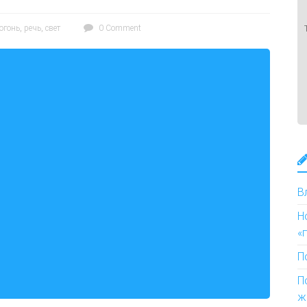
огонь
,
речь
,
свет
0 Comment
В
Н
«
П
П
ж