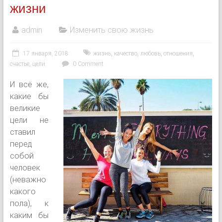
жизни
admin
Изменить свою жизнь
17 января, 2018
жизнь
,
качество
,
любовь
,
отношения
,
счастье
,
цели
0 Comment
И всё же,
какие бы
великие
цели не
ставил
перед
собой
человек
(неважно
какого
пола), к
каким бы