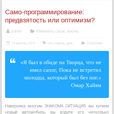
Само-программирование:
предвзятость или оптимизм?
admin
Изменить свою жизнь
10 августа, 2019
нлп
,
счастье
,
цели
0 Comment
«Я был в обиде на Творца, что не
имел сапог, Пока не встретил
молодца, который был без ног.»
Омар Хайям
Наверняка многим ЗНАКОМА СИТУАЦИЯ: вы купили
новый автомобиль, вы водите его несколько