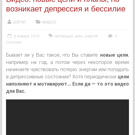
возникает депрессия и бессилие
admin
видео
6 января, 2019
мотивация
,
цели
,
энергия
0
Comment
Бывает ли у Вас такое, что Вы ставите
новые цели
,
например на год, а потом через некоторое время
начинаете чувствовать потерю энергии или попадать
в депрессивные состояния? Хотя периодически
цели
наполняют и мотивируют... Если да — то это видео
для Вас.