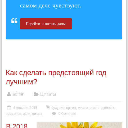
самом деле чувствуют.
Перейти и читать далье
Как сделать предстоящий год
лучшим?
admin
Цитаты
4 января, 2018
будущее
,
время
,
жизнь
,
ответственность
,
прощение
,
цели
,
цитата
0 Comment
В 2018