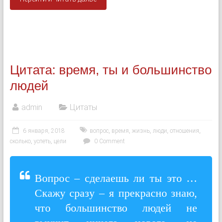
Цитата: время, ты и большинство
людей
admin
Цитаты
6 января, 2018
вопрос
,
время
,
жизнь
,
люди
,
отношения
,
сколько
,
успеть
,
цели
0 Comment
Вопрос – сделаешь ли ты это …
Скажу сразу – я прекрасно знаю,
что большинство людей не