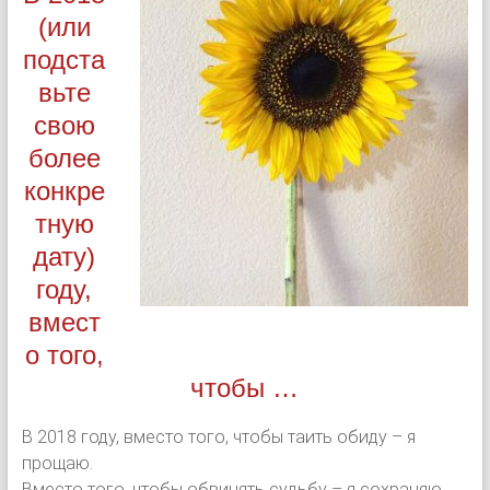
(или
подста
вьте
свою
более
конкре
тную
дату)
году,
вмест
о того,
чтобы …
В 2018 году, вместо того, чтобы таить обиду – я
прощаю.
Вместо того, чтобы обвинять судьбу – я сохраняю