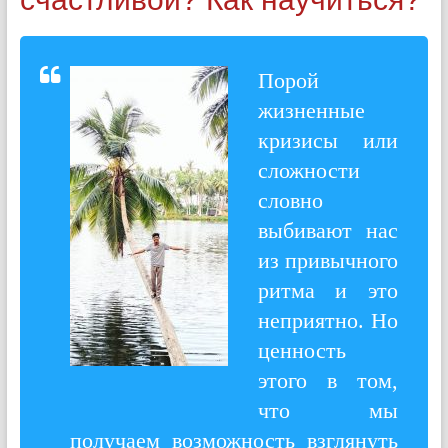
Порой
жизненные
кризисы или
сложности
словно
выбивают нас
из привычного
ритма и это
неприятно. Но
ценность
этого в том,
что мы
получаем возможность взглянуть