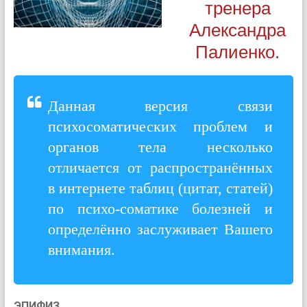
тренера
Александра
Палиенко.
Данная версия связи
психосоматических проблем и
органов тела несколько
отличается от распространённых
в интернете таблиц (цитат, статей)
по психо-соматике болезней и
определённо заслуживает Вашего
внимания.
ЭПИФИЗ