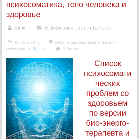
психосоматика, тело человека и
здоровье
admin
Информация
,
Статья
,
Цитаты
18 июля, 2016
болезни
,
здоровье
,
мозг
,
отношения
,
психосоматика
,
тело
0 Comment
Список
психосомати
ческих
проблем со
здоровьем
по версии
био-энерго-
терапевта и