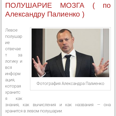
ПОЛУШАРИЕ МОЗГА ( по
Александру Палиенко )
Левое
полушар
ие
отвечае
т за
логику и
вся
информ
ация,
Фотография Александра Палиенко
которая
хранитс
я как
знания, как вычисления и как названия — она
хранится в левом полушарии.