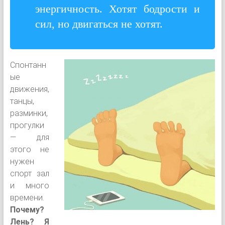
энергичность. Хотят бодрости и
сил, но двигаться не хотят.
Спонтанн
ые
движения,
танцы,
разминки,
прогулки
— для
этого не
нужен
спорт зал
и много
времени.
Почему?
Лень? Я