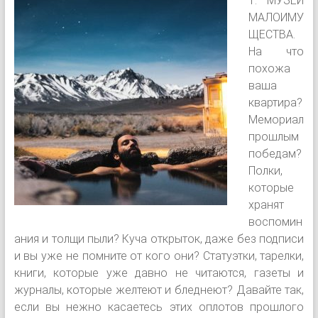
1. МУЗЕЙ
МАЛОИМУ
ЩЕСТВА.
На что
похожа
ваша
квартира?
Мемориал
прошлым
победам?
Полки,
которые
хранят
воспомин
ания и толщи пыли? Куча открыток, даже без подписи
и вы уже не помните от кого они? Статуэтки, тарелки,
книги, которые уже давно не читаются, газеты и
журналы, которые желтеют и бледнеют? Давайте так,
если вы нежно касаетесь этих оплотов прошлого