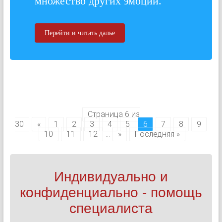
множество других эмоций.
Перейти и читать далье
Страница 6 из
30
«
1
2
3
4
5
6
7
8
9
10
11
12
...
»
Последняя »
Индивидуально и
конфиденциально - помощь
специалиста