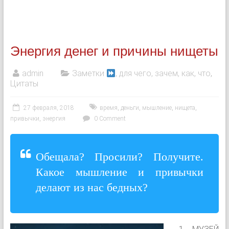
Энергия денег и причины нищеты
admin
Заметки
, для чего, зачем, как, что
,
Цитаты
27 февраля, 2018
время
,
деньги
,
мышление
,
нищета
,
привычки
,
энергия
0 Comment
Обещала? Просили? Получите.
Какое мышление и привычки
делают из нас бедных?