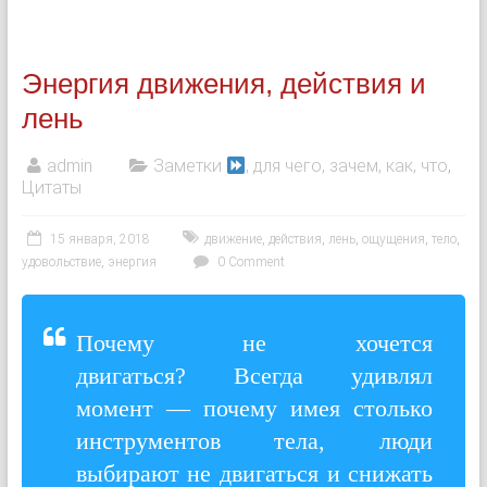
Энергия движения, действия и
лень
admin
Заметки
, для чего, зачем, как, что
,
Цитаты
15 января, 2018
движение
,
действия
,
лень
,
ощущения
,
тело
,
удовольствие
,
энергия
0 Comment
Почему не хочется
двигаться? Всегда удивлял
момент — почему имея столько
инструментов тела, люди
выбирают не двигаться и снижать