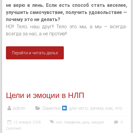
не верю в лень. Если есть способ стать веселее,
улучшить самочувствие, получить удовольствие —
почему это не делать?
НО!! Тело, наш друг!! Тело это мы, а мы — всегда-
всегда за нас, а не против!!
Перейти и читать далье
Цели и эмоции в НЛП
admin
Заметки
, для чего, зачем, как, что
12 января, 2018
нлп
,
поведение
,
цель
,
эмоция
0
Comment