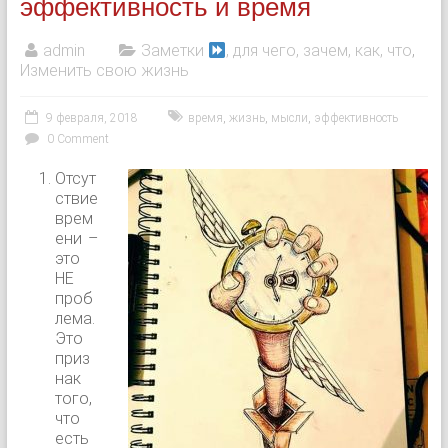
эффективность и время
admin
Заметки
, для чего, зачем, как, что
,
Изменить свою жизнь
9 февраля, 2018
время
,
жизнь
,
мысли
,
эффективность
0 Comment
Отсут
ствие
врем
ени –
это
НЕ
проб
лема.
Это
приз
нак
того,
что
есть