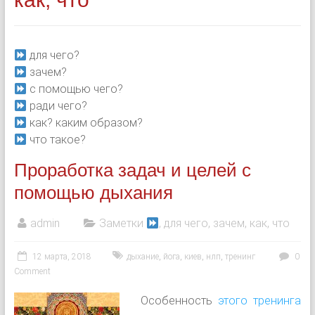
для чего?
зачем?
с помощью чего?
ради чего?
как? каким образом?
что такое?
Проработка задач и целей с
помощью дыхания
admin
Заметки
, для чего, зачем, как, что
12 марта, 2018
дыхание
,
йога
,
киев
,
нлп
,
тренинг
0
Comment
Особенность
этого тренинга