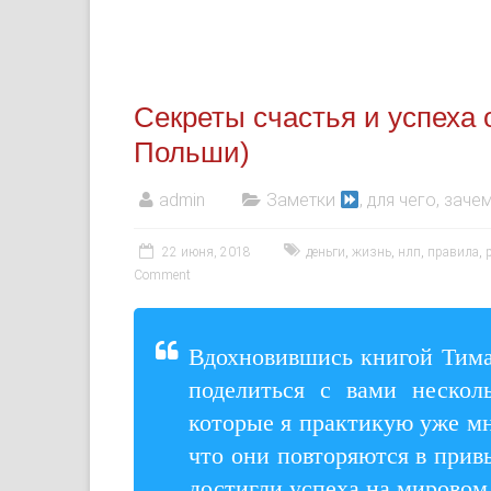
Секреты счастья и успеха
Польши)
admin
Заметки
, для чего, зачем
22 июня, 2018
деньги
,
жизнь
,
нлп
,
правила
,
Comment
Вдохновившись книгой Тима 
поделиться с вами нескол
которые я практикую уже мн
что они повторяются в прив
достигли успеха на мировом 