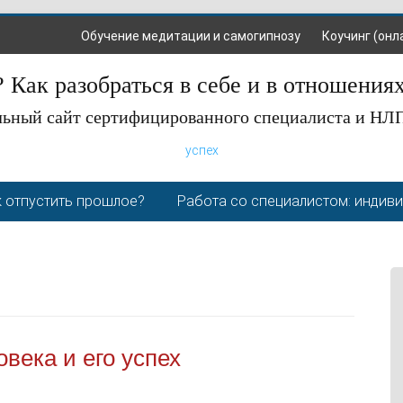
Обучение медитации и самогипнозу
Коучинг (онл
 Как разобраться в себе и в отношения
ьный сайт сертифицированного специалиста и НЛ
успех
 отпустить прошлое?
Работа со специалистом: индив
века и его успех