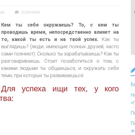
век
0 Comment
Кем ты себя окружаешь? То, с кем ты
проводишь время, непосредственно влияет на
то, какой ты есть и на твой успех.
Как ты
выглядишь? (люди, имеющие полных друзей, часто
сами полнеют). Сколько ты зарабатываешь? Как ты
разговариваешь. Стоит позаботиться о том, с
какими людьми ты общаешься, и окружать себя
теми, при которых ты развиваешься.
В
Для успеха ищи тех, у кого
Н
тва:
«
П
П
ж