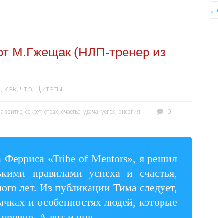
Л
 от М.Гжещак (НЛП-тренер из
, как, что
,
Цитаты
развитие
,
секрет
,
страх
,
счастье
,
удача
,
успех
,
энергия
0
Ферриса «Tribe of Mentors», я решил
ькими правилами успеха и счастья,
ого лет. Из публикации Тима следует,
ычках и особенностях людей, которые
уровне. А вот и они.