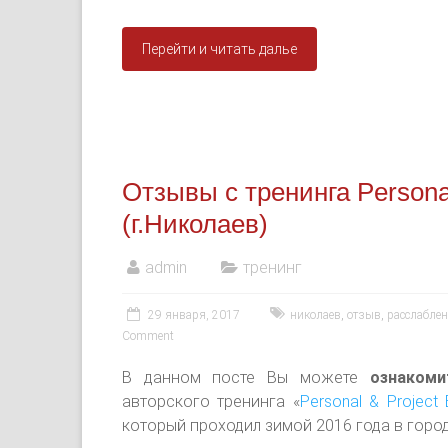
Перейти и читать далье
Отзывы с тренинга Persona
(г.Николаев)
admin
тренинг
29 января, 2017
николаев
,
отзыв
,
расслаблен
Comment
В данном посте Вы можете
ознакоми
авторского тренинга «
Personal & Project
который проходил зимой 2016 года в горо