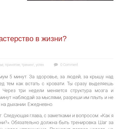
мастерство в жизни?
ье
,
принятие
,
тренинг
,
успех
0 Comment
мум 5 минут. За здоровье, за людей, за крышу над
ед тем как встать с кровати. Ты сразу выделяешь
 Через три недели меняется структура мозга и
 минут наблюдай за мыслями, разреши им плыть и не
 на дыхании. Ежедневно.
г. Следующая глава, с заметками и вопросом: «Как я
ни?». Обязательно должна быть тренировка. Шаг за