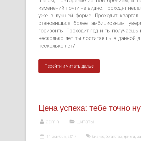
шагом, повторение за повторением, и та
изменений почти не видно. Проходят неде
уже в лучшей форме. Проходит квартал 
становишься более амбициозным, увер
горизонты. Проходит год и ты получаешь 
несколько лет ты достигаешь в данной 
несколько лет?
Перейти и читать далье
Цена успеха: тебе точно ну
admin
Цитаты
11 октября, 2017
бизнес
,
богатство
,
деньги
,
за