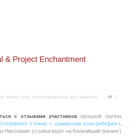
l & Project Enchantment
ие
,
тренинг
,
успех
,
холотропное дыхание
,
цель
,
шаманизм
0
ться с отзывами участников
прошлой группы
 Enchantment (г.Киев) + шаманский холо-ребёфинг
»,
де Николаеве. (ссылка ведёт на ближайший тренинг)