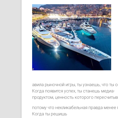
авила рыночной игры, ты узнаешь, что ты
Когда появится успех, ты станешь медиа-
продуктом, ценность которого пересчитыва
потому что некликабельная правда менее 
Когда ты решишь