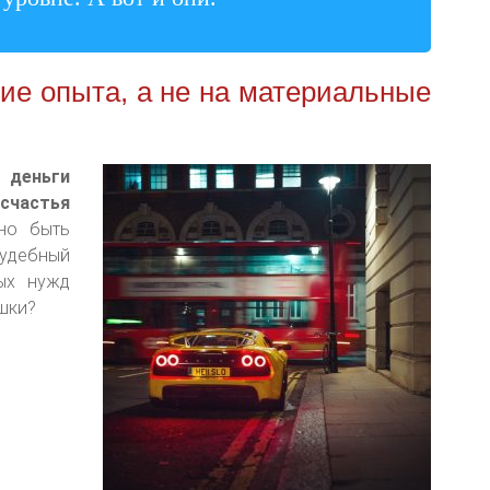
ние опыта, а не на материальные
о
деньги
 счастья
но быть
судебный
ных нужд
ишки?