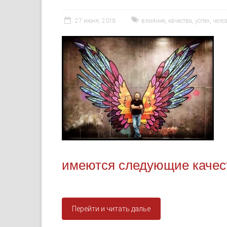
27 июня, 2018
влияние
,
качества
,
успех
,
чело
имеются следующие качес
Перейти и читать далье