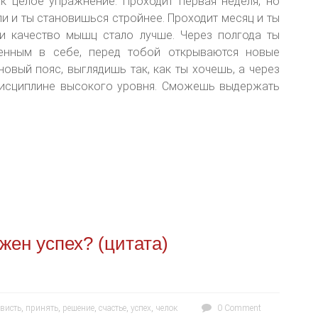
к целое упражнение. Проходит первая неделя, но
ли и ты становишься стройнее. Проходит месяц и ты
и качество мышц стало лучше. Через полгода ты
енным в себе, перед тобой открываются новые
новый пояс, выглядишь так, как ты хочешь, а через
дисциплине высокого уровня. Сможешь выдержать
жен успех? (цитата)
висть
,
принять
,
решение
,
счастье
,
успех
,
челок
0 Comment